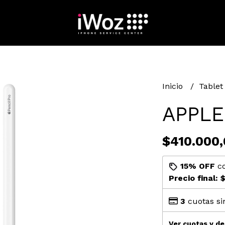
Inicio
Table
APPLE
$410.000,
15% OFF
c
Precio final:
$
3
cuotas si
Ver cuotas y d