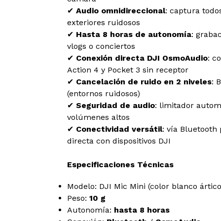
✔
Audio omnidireccional
: captura todo
exteriores ruidosos
✔
Hasta 8 horas de autonomía
: graba
vlogs o conciertos
✔
Conexión directa DJI OsmoAudio
: c
Action 4 y Pocket 3 sin receptor
✔
Cancelación de ruido en 2 niveles
: 
(entornos ruidosos)
✔
Seguridad de audio
: limitador autom
volúmenes altos
✔
Conectividad versátil
: vía Bluetooth
directa con dispositivos DJI
Especificaciones Técnicas
Modelo: DJI Mic Mini (color blanco ártico
Peso:
10 g
Autonomía:
hasta 8 horas