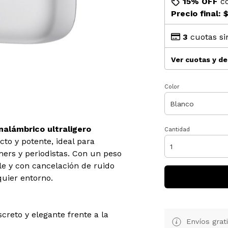
15% OFF
c
Precio final:
$
3
cuotas si
Ver cuotas y d
Color
nalámbrico ultraligero
Cantidad
o y potente, ideal para
mers y periodistas. Con un peso
ble y con cancelación de ruido
uier entorno.
screto y elegante frente a la
Envíos grat