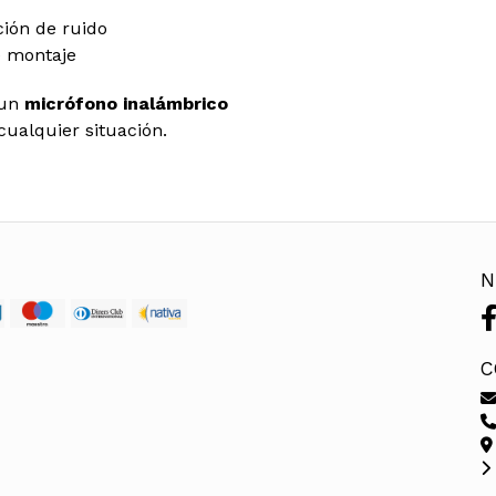
ción de ruido
e montaje
 un
micrófono inalámbrico
ualquier situación.
N
C