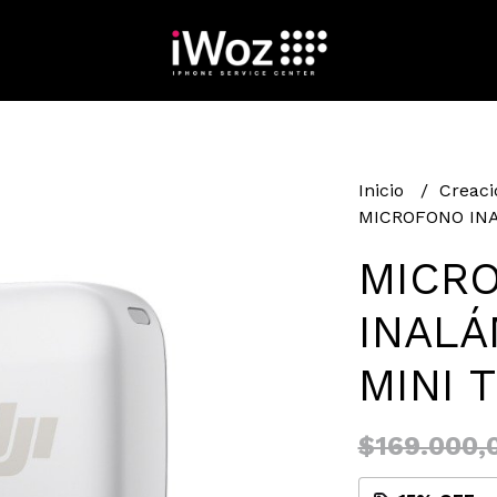
Inicio
Creaci
MICROFONO INA
MICR
INALÁ
MINI 
$169.000,