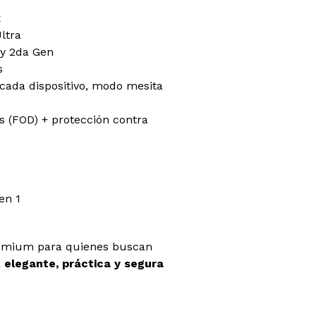
x
Ultra
 y 2da Gen
s
cada dispositivo, modo mesita
s (FOD) + protección contra
en 1
remium para quienes buscan
a
elegante, práctica y segura