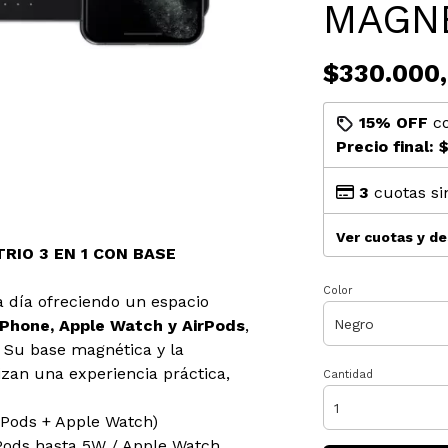
MAGN
$330.000
15% OFF
c
Precio final:
$
3
cuotas si
Ver cuotas y d
RIO 3 EN 1 CON BASE
Color
a día ofreciendo un espacio
iPhone, Apple Watch y AirPods
,
 Su base magnética y la
zan una experiencia práctica,
Cantidad
rPods + Apple Watch)
rPods hasta 5W / Apple Watch