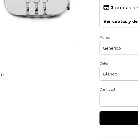
3
cuotas si
Ver cuotas y d
Marca
Color
 mm
Cantidad