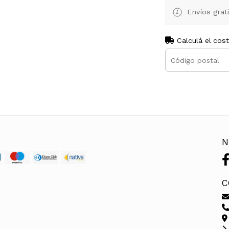
Envíos grat
Calculá el cos
N
C