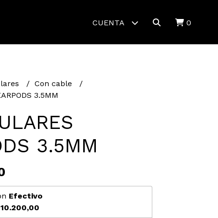
CUENTA
0
lares
Con cable
EARPODS 3.5MM
ULARES
DS 3.5MM
0
on
Efectivo
10.200,00