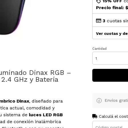
15% OFF
c
Precio final:
$
3
cuotas si
Ver cuotas y d
Cantidad
luminado Dinax RGB –
2.4 GHz y Batería
Envíos grat
mbrico Dinax
, diseñado para
ética actual, comodidad y
su sistema de
luces LED RGB
Calculá el cos
dad de conexión inalámbrica