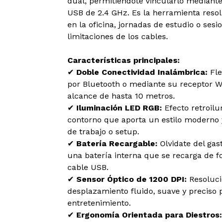
dual, permitiéndote vincularlo mediante
USB de 2.4 GHz. Es la herramienta resolu
en la oficina, jornadas de estudio o ses
limitaciones de los cables.
Características principales:
✔
Doble Conectividad Inalámbrica:
Fle
por Bluetooth o mediante su receptor W
alcance de hasta 10 metros.
✔
Iluminación LED RGB:
Efecto retroilu
contorno que aporta un estilo moderno y
de trabajo o setup.
✔
Batería Recargable:
Olvidate del gast
una batería interna que se recarga de 
cable USB.
✔
Sensor Óptico de 1200 DPI:
Resoluci
desplazamiento fluido, suave y preciso p
entretenimiento.
✔
Ergonomía Orientada para Diestros: